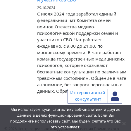
29.10.2024
С июля 2024 года заработал единый
федеральный чат Комитета семей
воинов Отечества медико-
психологической поддержки семей и
участников СВО. Чат работает
ежедневно, с 9.00 до 21.00, по
московскому времени. В чате работает
команда государственных медицинских
психологов, которые оказывают
бесплатные консультации по различным
тревожным состояниям. Общение в чате
анонимное, без запроса персональных
данных. Обратиться в чат может […]
Интерактивный
консультант
Мы используем куки ,статистику веб-аналитики и другие
данные в целях функционирования сайта. Если Вы
продолжите использовать сайт, мы будем считать что Вас
это устраивает.
© 2026
Центр социальной поддержки населения Приморского