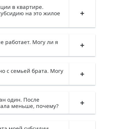
ции в квартире.
убсидию на это жилое
е работает. Могу ли я
о с семьей брата. Могу
ан один. После
тала меньше, почему?
ета моей субсидии