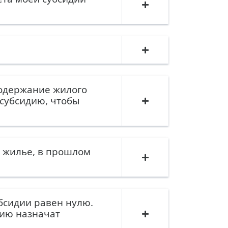
содержание жилого
 субсидию, чтобы
м жилье, в прошлом
бсидии равен нулю.
дию назначат