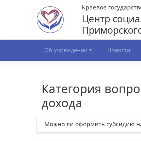
Skip
Краевое государст
to
Центр социа
content
Приморского
Об учреждении
Новости
Категория вопро
дохода
Можно ли оформить субсидию н