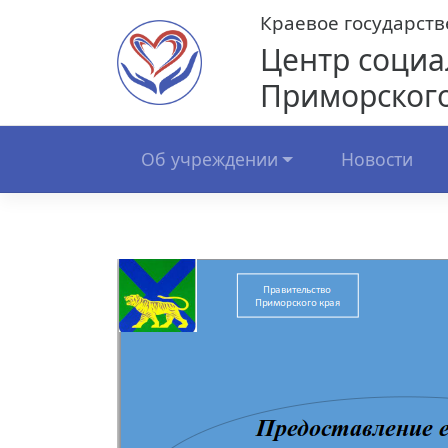
Skip
Краевое государст
to
Центр социа
content
Приморского
Об учреждении
Новости