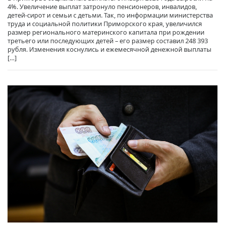
4%. Увеличение выплат затронуло пенсионеров, инвалидов,
детей-сирот и семьи с детьми. Так, по информации министерства
труда и социальной политики Приморского края, увеличился
размер регионального материнского капитала при рождении
третьего или последующих детей – его размер составил 248 393
рубля. Изменения коснулись и ежемесячной денежной выплаты
[…]