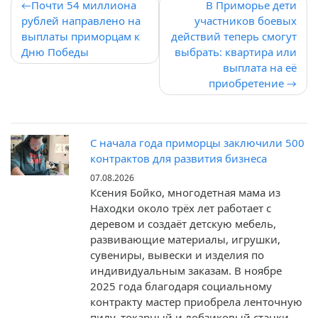
Навигация
Почти 54 миллиона
В Приморье дети
рублей направлено на
участников боевых
по
выплаты приморцам к
действий теперь смогут
записям
Дню Победы
выбрать: квартира или
выплата на её
приобретение
С начала года приморцы заключили 500
контрактов для развития бизнеса
07.08.2026
Ксения Бойко, многодетная мама из
Находки около трёх лет работает с
деревом и создаёт детскую мебель,
развивающие материалы, игрушки,
сувениры, вывески и изделия по
индивидуальным заказам. В ноябре
2025 года благодаря социальному
контракту мастер приобрела ленточную
пилу, токарный и лобзиковый станки.