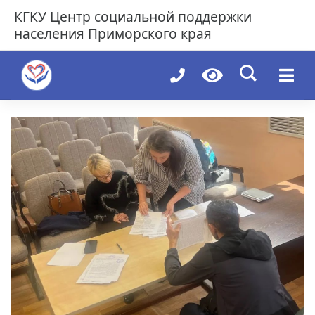
Skip
КГКУ
Центр социальной поддержки
to
населения Приморского края
content