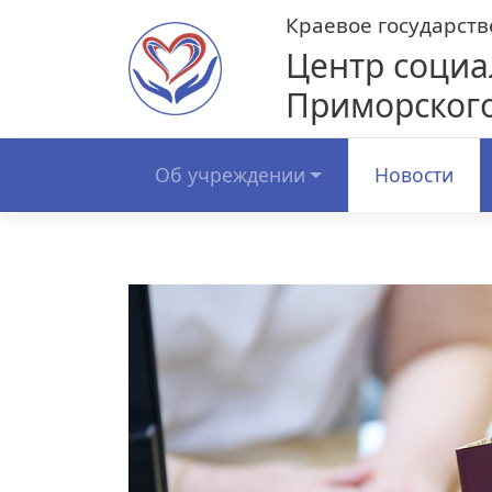
Skip
Краевое государст
to
Центр социа
content
Приморского
Об учреждении
Новости