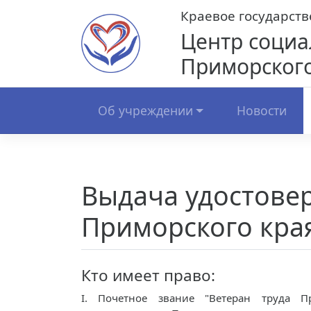
Skip
Краевое государст
to
Центр социа
content
Приморского
Об учреждении
Новости
Выдача удостовер
Приморского кра
Кто имеет право:
I. Почетное звание "Ветеран труда П