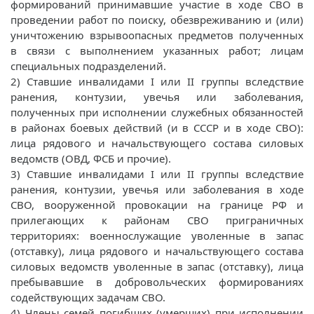
формирований принимавшие участие в ходе СВО в
проведении работ по поиску, обезвреживанию и (или)
уничтожению взрывоопасных предметов полученных
в связи с выполнением указанных работ; лицам
специальных подразделений.
2) Ставшие инвалидами I или II группы вследствие
ранения, контузии, увечья или заболевания,
полученных при исполнении служебных обязанностей
в районах боевых действий (и в СССР и в ходе СВО):
лица рядового и начальствующего состава силовых
ведомств (ОВД, ФСБ и прочие).
3) Ставшие инвалидами I или II группы вследствие
ранения, контузии, увечья или заболевания в ходе
СВО, вооруженной провокации на границе РФ и
прилегающих к районам СВО приграничных
территориях: военнослужащие уволенные в запас
(отставку), лица рядового и начальствующего состава
силовых ведомств уволенные в запас (отставку), лица
пребывавшие в добровольческих формированиях
содействующих задачам СВО.
4) Члены семей погибших (умерших) при исполнении