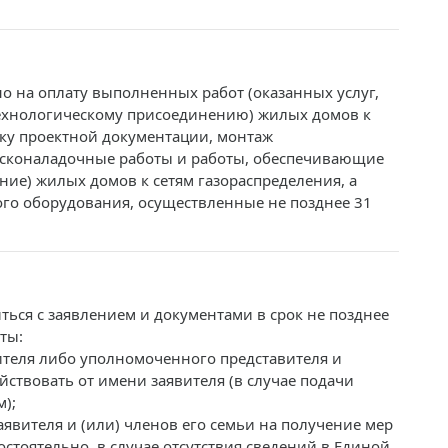
о на оплату выполненных работ (оказанных услуг,
ехнологическому присоединению) жилых домов к
тку проектной документации, монтаж
усконаладочные работы и работы, обеспечивающие
ие) жилых домов к сетям газораспределения, а
го оборудования, осуществленные не позднее 31
ться с заявлением и документами в срок не позднее
ты:
ителя либо уполномоченного представителя и
твовать от имени заявителя (в случае подачи
);
явителя и (или) членов его семьи на получение мер
стоятельно, в случае отсутствия сведений в Единой