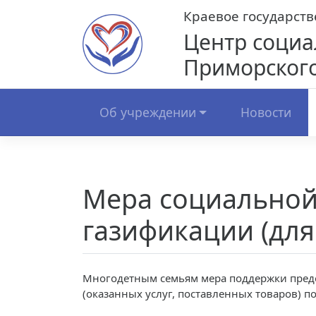
Skip
Краевое государст
to
Центр социа
content
Приморского
Об учреждении
Новости
Мера социальной
газификации (для
Многодетным семьям мера поддержки предо
(оказанных услуг, поставленных товаров) по