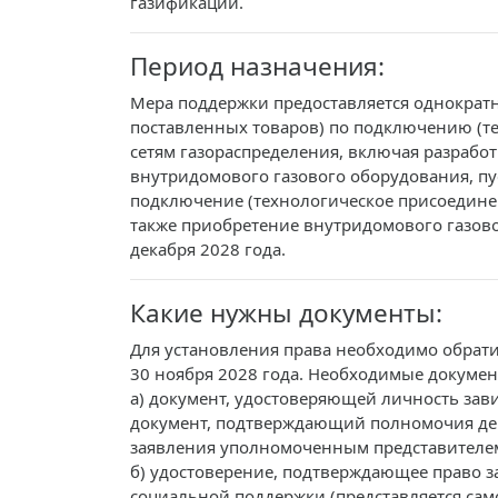
газификации.
Период назначения:
Мера поддержки предоставляется однократн
поставленных товаров) по подключению (т
сетям газораспределения, включая разрабо
внутридомового газового оборудования, п
подключение (технологическое присоединен
также приобретение внутридомового газово
декабря 2028 года.
Какие нужны документы:
Для установления права необходимо обрати
30 ноября 2028 года. Необходимые докумен
а) документ, удостоверяющей личность зав
документ, подтверждающий полномочия дейс
заявления уполномоченным представителем
б) удостоверение, подтверждающее право за
социальной поддержки (представляется само