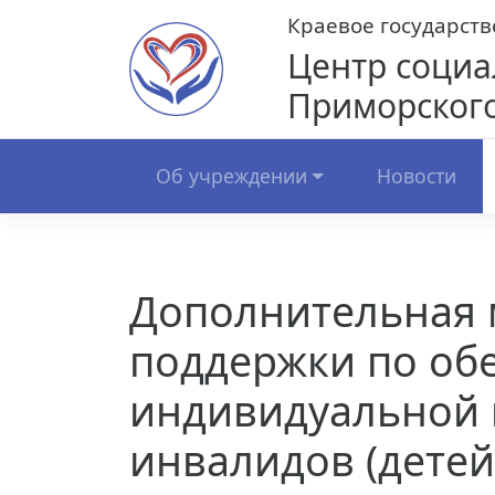
Skip
Краевое государст
to
Центр социа
content
Приморского
Об учреждении
Новости
Дополнительная 
поддержки по об
индивидуальной
инвалидов (детей