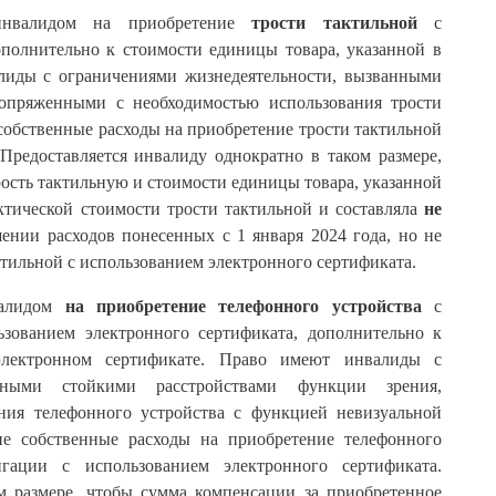
 инвалидом на приобретение
трости тактильной
с
ополнительно к стоимости единицы товара, указанной в
лиды с ограничениями жизнедеятельности, вызванными
сопряженными с необходимостью использования трости
собственные расходы на приобретение трости тактильной
Предоставляется инвалиду однократно в таком размере,
ость тактильную и стоимости единицы товара, указанной
ктической стоимости трости тактильной и составляла
не
ении расходов понесенных с 1 января 2024 года, но не
тильной с использованием электронного сертификата.
алидом
на приобретение телефонного устройства
с
зованием электронного сертификата, дополнительно к
электронном сертификате. Право имеют инвалиды с
анными стойкими расстройствами функции зрения,
ния телефонного устройства с функцией невизуальной
е собственные расходы на приобретение телефонного
гации с использованием электронного сертификата.
м размере, чтобы сумма компенсации за приобретенное