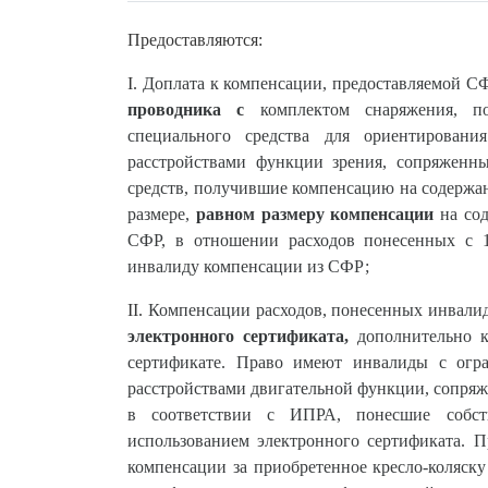
П
редоставляются:
I.
Доплата к компенсации, предоставляемой С
проводника с
комплектом снаряжения, п
специального средства для ориентирован
расстройствами функции зрения, сопряженн
средств, получившие компенсацию на содержан
размере,
равном размеру компенсации
на сод
СФР, в отношении расходов понесенных с 1
инвалиду компенсации из СФР;
II.
Компенсации расходов, понесенных инвал
электронного сертификата,
дополнительно к
сертификате. Право имеют инвалиды с огр
расстройствами двигательной функции, сопряж
в соответствии с ИПРА, понесшие собств
использованием электронного сертификата. П
компенсации за приобретенное кресло-коляску