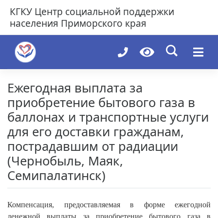
Skip
КГКУ
Центр социальной поддержки
to
населения Приморского края
content
Ежегодная выплата за
приобретение бытового газа в
баллонах и транспортные услуги
для его доставки гражданам,
пострадавшим от радиации
(Чернобыль, Маяк,
Семипалатинск)
Компенсация, предоставляемая в форме ежегодной
денежной выплаты за приобретение бытового газа в