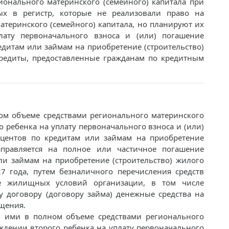
ионального материнского (семейного) капитала при
х в регистр, которые не реализовали право на
атеринского (семейного) капитала, но планируют их
ату первоначального взноса и (или) погашение
едитам или займам на приобретение (строительство)
редиты, предоставленные гражданам по кредитным
ном объеме средствами регионального материнского
о ребенка на уплату первоначального взноса и (или)
оцентов по кредитам или займам на приобретение
аправляется на полное или частичное погашение
ли займам на приобретение (строительство) жилого
 года, путем безналичного перечисления средств
е жилищных условий организации, в том числе
у договору (договору займа) денежные средства на
ещения.
м ими в полном объеме средствами регионального
ождении второго ребенка на уплату первоначального