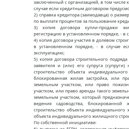
заключенный с организацией, в том числе к
случае если кредитным договором предусмо
2) справка кредитора (заимодавца) о разме
по выплате процентов за пользование кред
3) копия договора купли-продажи жи
регистрацию в установленном порядке, - в
4) копия договора участия в долевом стро
в установленном порядке, - в случае е
эксплуатацию;
5) копия договора строительного подряд
заявителя и (или) его супруга (супруги)
строительство объекта индивидуального
блокированная жилая застройка, или пра
земельным участком, или право пожизн
участком, или право аренды такого земель
земельным участком, который предназнач
ведения садоводства, блокированной 
строительство объекта индивидуального ж
объекта индивидуального жилищного строи
По собственной инициативе:
6) выписка из ЕГРН, содержащая информа