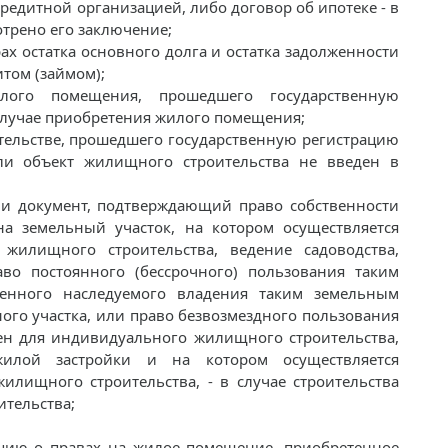
редитной организацией, либо договор об ипотеке - в
трено его заключение;
рах остатка основного долга и остатка задолженности
итом (займом);
лого помещения, прошедшего государственную
 случае приобретения жилого помещения;
ительстве, прошедшего государственную регистрацию
сли объект жилищного строительства не введен в
а и документ, подтверждающий право собственности
 на земельный участок, на котором осуществляется
 жилищного строительства, ведение садоводства,
во постоянного (бессрочного) пользования таким
енного наследуемого владения таким земельным
ного участка, или право безвозмездного пользования
ен для индивидуального жилищного строительства,
жилой застройки и на котором осуществляется
илищного строительства, - в случае строительства
тельства;
цию о правах на жилое помещение, приобретенное