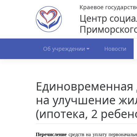
Skip
Краевое государст
to
Центр социа
content
Приморского
Об учреждении
Новости
Единовременная 
на улучшение жи
(ипотека, 2 ребен
Перечисление
средств на уплату первоначальн