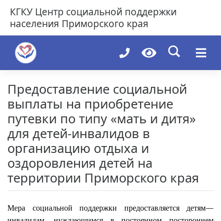
Skip
КГКУ
Центр социальной поддержки
to
населения Приморского края
content
Предоставление социальной
выплаты на приобретение
путевки по типу «мать и дитя»
для детей-инвалидов в
организацию отдыха и
оздоровления детей на
территории Приморского края
—
Мера социальной поддержки предоставляется
детям
,
инвалидам
нуждающимся в постоянном постороннем